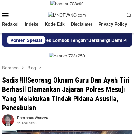
Loncat
ke
Menu
konten
Mobile
Redaksi
Indeks
Kode Etik
Disclaimer
Privacy Policy
okat Dan Kapolres Lombok Tengah”Bersinergi Demi Playanan H
Konten Spesial
Beranda
Blog
Sadis !!!!Seorang Oknum Guru Dan Ayah Tiri
Berhasil Diamankan Jajaran Polres Mesuji
Yang Melakukan Tindak Pidana Asusila,
Pencabulan
Damianus Waruwu
15 Mei 2025