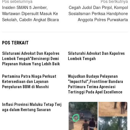
Navigasi
Pos sebelumnya
Pos berikutnya
Insiden SMAN 5 Jember,
Cegah Judol Dan Pinjol, Kompol
pos
Wartawan Dipersulit Masuk Ke
Sosialisman Periksa Handphone
Sekolah, Cabdin Angkat Bicara
Anggota Polres Purwakarta
POS TERKAIT
Silaturami Advokat Dan Kapolres
Silaturahi Advokat Dan Kapolres
Lombok Tengah”Bersinergi Demi
Lombok Tengah
Playanan Hukum Yang Lebih Baik
Pertamina Patra Niaga Perkuat
Wujudkan Budaya Pelayanan
Ketersediaan dan Layanan
“Impactful”,Frontliner Bandara
Penyaluran BBM di Masohi
Pattimura Terima Apresiasi
Tertinggi Pada Apel Excellence
Inflasi Provinsi Maluku Tetap Terj
aga dalam Rentang Sasaran