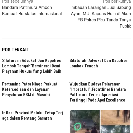
Navigasi
Pos sebelumnya
Pos berikutnya
Bandara Pattimura Ambon
Imbauan Larangan Judi Sabung
pos
Kembali Berstatus Internasional
Ayam MUI Kapuas Hulu di Akun
FB Polres Picu Tanda Tanya
Publik
POS TERKAIT
Silaturami Advokat Dan Kapolres
Silaturahi Advokat Dan Kapolres
Lombok Tengah”Bersinergi Demi
Lombok Tengah
Playanan Hukum Yang Lebih Baik
Pertamina Patra Niaga Perkuat
Wujudkan Budaya Pelayanan
Ketersediaan dan Layanan
“Impactful”,Frontliner Bandara
Penyaluran BBM di Masohi
Pattimura Terima Apresiasi
Tertinggi Pada Apel Excellence
Inflasi Provinsi Maluku Tetap Terj
aga dalam Rentang Sasaran