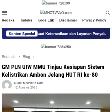
Loncat
ke
Menu
konten
Mobile
Redaksi
Indeks
Kode Etik
Disclaimer
Privacy Policy
ra Niaga Perkuat Ketersediaan dan Layanan Penyaluran BBM di
Konten Spesial
Beranda
Blog
GM PLN UIW MMU Tinjau Kesiapan Sistem
Kelistrikan Ambon Jelang HUT RI ke-80
Nunik Mnctvano.com
12 Agustus 2025