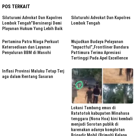
POS TERKAIT
Silaturami Advokat Dan Kapolres
Silaturahi Advokat Dan Kapolres
Lombok Tengah”Bersinergi Demi
Lombok Tengah
Playanan Hukum Yang Lebih Baik
Pertamina Patra Niaga Perkuat
Wujudkan Budaya Pelayanan
Ketersediaan dan Layanan
“Impactful”,Frontliner Bandara
Penyaluran BBM di Masohi
Pattimura Terima Apresiasi
Tertinggi Pada Apel Excellence
Inflasi Provinsi Maluku Tetap Terj
aga dalam Rentang Sasaran
Lokasi Tambang emas di
Ratatotok kabupaten Minahasa
tenggara (Nona Hoa) kini kembali
menjadi Sorotan publik di
karenakan adanya komplotan
Brigadir Mobil (Brimob) Kelapa