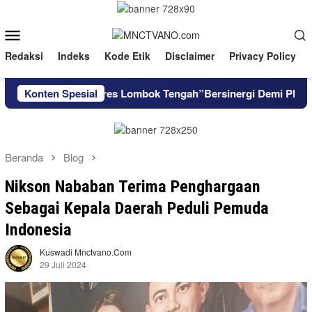
Loncat
ke
Menu
konten
Mobile
Redaksi
Indeks
Kode Etik
Disclaimer
Privacy Policy
kat Dan Kapolres Lombok Tengah”Bersinergi Demi Playanan Huk
Konten Spesial
Beranda
Blog
Nikson Nababan Terima Penghargaan
Sebagai Kepala Daerah Peduli Pemuda
Indonesia
Kuswadi Mnctvano.com
29 Juli 2024