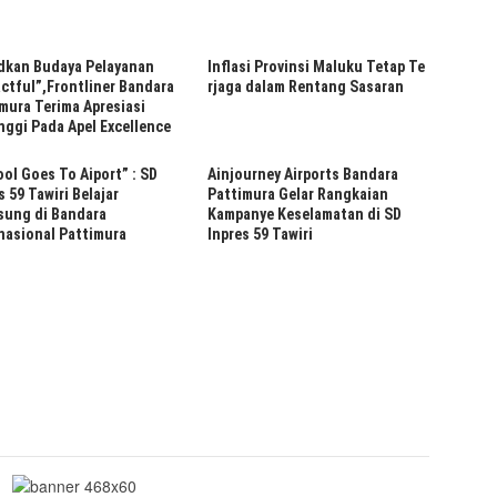
dkan Budaya Pelayanan
Inflasi Provinsi Maluku Tetap Te
ctful”,Frontliner Bandara
rjaga dalam Rentang Sasaran
mura Terima Apresiasi
nggi Pada Apel Excellence
ol Goes To Aiport” : SD
Ainjourney Airports Bandara
s 59 Tawiri Belajar
Pattimura Gelar Rangkaian
sung di Bandara
Kampanye Keselamatan di SD
nasional Pattimura
Inpres 59 Tawiri