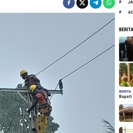
JA
A
BERIT
BERITA
Bupati