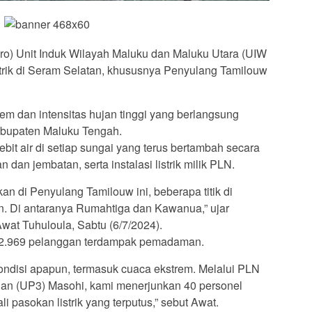
o) Unit Induk Wilayah Maluku dan Maluku Utara (UIW
ik di Seram Selatan, khususnya Penyulang Tamilouw
rem dan intensitas hujan tinggi yang berlangsung
Kabupaten Maluku Tengah.
bit air di setiap sungai yang terus bertambah secara
n dan jembatan, serta instalasi listrik milik PLN.
kan di Penyulang Tamilouw ini, beberapa titik di
. Di antaranya Rumahtiga dan Kawanua,” ujar
t Tuhuloula, Sabtu (6/7/2024).
n 2.969 pelanggan terdampak pemadaman.
ondisi apapun, termasuk cuaca ekstrem. Melalui PLN
an (UP3) Masohi, kami menerjunkan 40 personel
 pasokan listrik yang terputus,” sebut Awat.