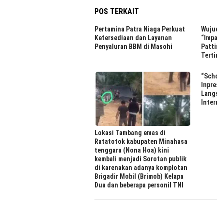
POS TERKAIT
Pertamina Patra Niaga Perkuat
Wuju
Ketersediaan dan Layanan
“Impa
Penyaluran BBM di Masohi
Patti
Terti
“Scho
Inpre
Lang
Inter
Lokasi Tambang emas di
Ratatotok kabupaten Minahasa
tenggara (Nona Hoa) kini
kembali menjadi Sorotan publik
di karenakan adanya komplotan
Brigadir Mobil (Brimob) Kelapa
Dua dan beberapa personil TNI