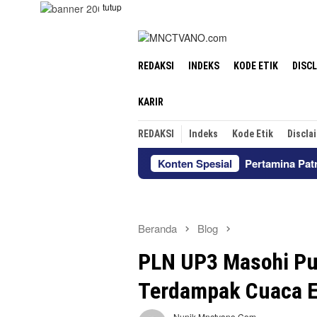
Loncat
tutup
ke
konten
REDAKSI
INDEKS
KODE ETIK
DISC
KARIR
REDAKSI
Indeks
Kode Etik
Discla
Pertamina Patra Niaga Perkuat K
Konten Spesial
Beranda
Blog
PLN UP3 Masohi Pul
Terdampak Cuaca 
Nunik Mnctvano.com