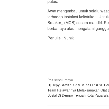
putus.
Awat mengimbau untuk selalu waspa
terhadap instalasi kelistrikan. Unt
Breaker_ (MCB) secara mandiri. Seg
berbahaya atau mengalami ganggua
Penulis : Nunik
Navigasi
Pos sebelumnya
Hj.Hepy Safriani SKM.M.Kes,Efsi.SE B
pos
Team Relawannya Melaksanakan Giat B
Sosial Di Dempo Tengah Kota Pagaral