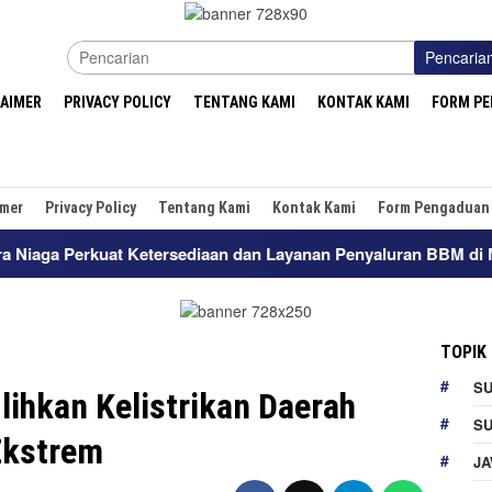
Pencaria
LAIMER
PRIVACY POLICY
TENTANG KAMI
KONTAK KAMI
FORM P
imer
Privacy Policy
Tentang Kami
Kontak Kami
Form Pengaduan
etersediaan dan Layanan Penyaluran BBM di Masohi
Wuju
TOPIK
S
ihkan Kelistrikan Daerah
S
Ekstrem
JA