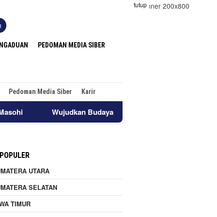
tutup
n
ENGADUAN
PEDOMAN MEDIA SIBER
Pedoman Media Siber
Karir
dkan Budaya Pelayanan “Impactful”,Frontliner Bandara Pattimu
 POPULER
UMATERA UTARA
UMATERA SELATAN
WA TIMUR