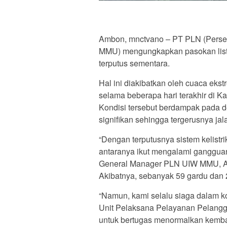
Ambon, mnctvano – PT PLN (Perser
MMU) mengungkapkan pasokan listr
terputus sementara.
Hal ini diakibatkan oleh cuaca ekst
selama beberapa hari terakhir di 
Kondisi tersebut berdampak pada de
signifikan sehingga tergerusnya jala
“Dengan terputusnya sistem kelistri
antaranya ikut mengalami gangguan
General Manager PLN UIW MMU, Awa
Akibatnya, sebanyak 59 gardu da
“Namun, kami selalu siaga dalam k
Unit Pelaksana Pelayanan Pelangg
untuk bertugas menormalkan kembali