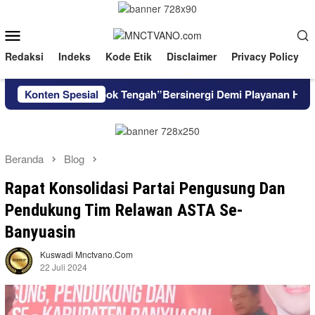
Loncat
ke
Menu
konten
Mobile
Redaksi
Indeks
Kode Etik
Disclaimer
Privacy Policy
 Kapolres Lombok Tengah”Bersinergi Demi Playanan Hukum Yan
Konten Spesial
Beranda
Blog
Rapat Konsolidasi Partai Pengusung Dan
Pendukung Tim Relawan ASTA Se-
Banyuasin
Kuswadi Mnctvano.com
22 Juli 2024