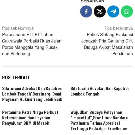
SEBARKAN
Navigasi
Pos sebelumnya
Pos berikutnya
Perusahaan HTI PT Lahan
Polres Sintang Evakuasi
pos
Cakrawala Perbaiki Ruas Jalan
Jenazah Pria Gantung Diri,
Poros Manggala Yang Rusak
Diduga Akibat Masalahan
dan Berlobang
Percintaan
POS TERKAIT
Silaturami Advokat Dan Kapolres
Silaturahi Advokat Dan Kapolres
Lombok Tengah”Bersinergi Demi
Lombok Tengah
Playanan Hukum Yang Lebih Baik
Pertamina Patra Niaga Perkuat
Wujudkan Budaya Pelayanan
Ketersediaan dan Layanan
“Impactful”,Frontliner Bandara
Penyaluran BBM di Masohi
Pattimura Terima Apresiasi
Tertinggi Pada Apel Excellence