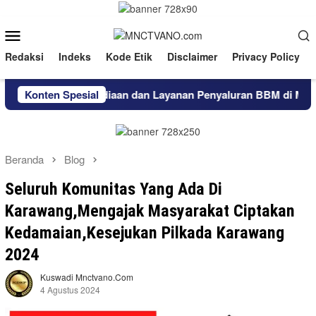
Loncat
ke
Menu
konten
Mobile
Redaksi
Indeks
Kode Etik
Disclaimer
Privacy Policy
kuat Ketersediaan dan Layanan Penyaluran BBM di Masohi
Konten Spesial
Beranda
Blog
Seluruh Komunitas Yang Ada Di
Karawang,Mengajak Masyarakat Ciptakan
Kedamaian,Kesejukan Pilkada Karawang
2024
Kuswadi Mnctvano.com
4 Agustus 2024