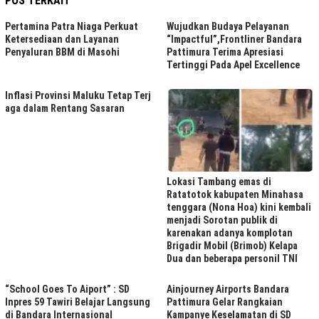
POS TERKAIT
Pertamina Patra Niaga Perkuat
Wujudkan Budaya Pelayanan
Ketersediaan dan Layanan
“Impactful”,Frontliner Bandara
Penyaluran BBM di Masohi
Pattimura Terima Apresiasi
Tertinggi Pada Apel Excellence
Inflasi Provinsi Maluku Tetap Terj
aga dalam Rentang Sasaran
Lokasi Tambang emas di
Ratatotok kabupaten Minahasa
tenggara (Nona Hoa) kini kembali
menjadi Sorotan publik di
karenakan adanya komplotan
Brigadir Mobil (Brimob) Kelapa
Dua dan beberapa personil TNI
“School Goes To Aiport” : SD
Ainjourney Airports Bandara
Inpres 59 Tawiri Belajar Langsung
Pattimura Gelar Rangkaian
di Bandara Internasional
Kampanye Keselamatan di SD