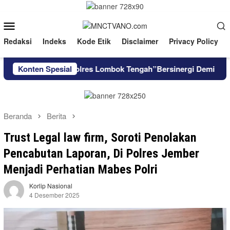
Loncat
ke
Menu
konten
Mobile
Redaksi
Indeks
Kode Etik
Disclaimer
Privacy Policy
vokat Dan Kapolres Lombok Tengah”Bersinergi Demi Playanan 
Konten Spesial
Beranda
Berita
Trust Legal law firm, Soroti Penolakan
Pencabutan Laporan, Di Polres Jember
Menjadi Perhatian Mabes Polri
Korlip Nasional
4 Desember 2025