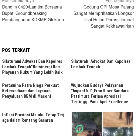
Navigasi
Pos sebelumnya
Pos berikutnya
Dandim 0429/Lamtim Bersama
Gedung GPI Mosa Palang
pos
Bupati Groundbreaking
Sangat Memprihatikan Longsor
Pembangunan KDKMP Girikarto
Usai Hujan Deras, Jemaat
Sangat Kekhawatirkan
POS TERKAIT
Silaturami Advokat Dan Kapolres
Silaturahi Advokat Dan Kapolres
Lombok Tengah”Bersinergi Demi
Lombok Tengah
Playanan Hukum Yang Lebih Baik
Pertamina Patra Niaga Perkuat
Wujudkan Budaya Pelayanan
Ketersediaan dan Layanan
“Impactful”,Frontliner Bandara
Penyaluran BBM di Masohi
Pattimura Terima Apresiasi
Tertinggi Pada Apel Excellence
Inflasi Provinsi Maluku Tetap Terj
aga dalam Rentang Sasaran