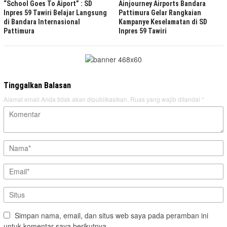
“School Goes To Aiport” : SD
Ainjourney Airports Bandara
Inpres 59 Tawiri Belajar Langsung
Pattimura Gelar Rangkaian
di Bandara Internasional
Kampanye Keselamatan di SD
Pattimura
Inpres 59 Tawiri
Tinggalkan Balasan
Alamat email Anda tidak akan dipublikasikan.
Ruas yang wajib ditandai
*
Simpan nama, email, dan situs web saya pada peramban ini
untuk komentar saya berikutnya.