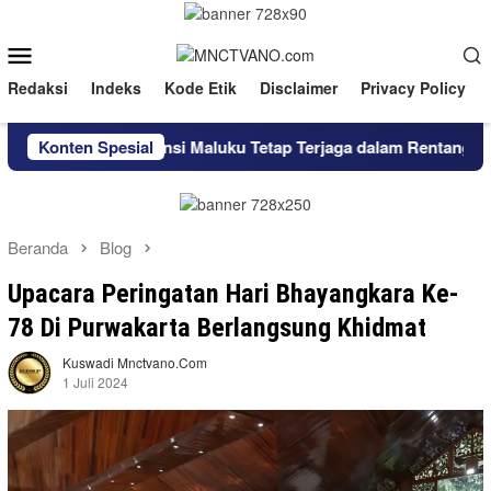
Loncat
ke
Menu
konten
Mobile
Redaksi
Indeks
Kode Etik
Disclaimer
Privacy Policy
flasi Provinsi Maluku Tetap Terjaga dalam Rentang Sasaran
Konten Spesial
Beranda
Blog
Upacara Peringatan Hari Bhayangkara Ke-
78 Di Purwakarta Berlangsung Khidmat
Kuswadi Mnctvano.com
1 Juli 2024