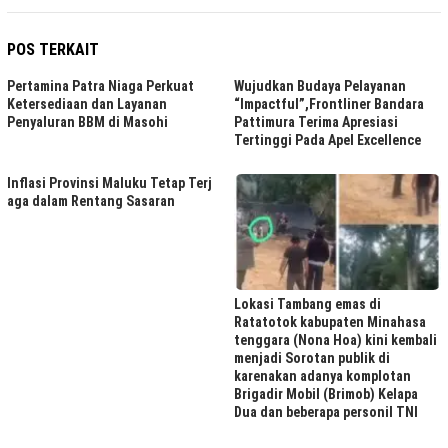
POS TERKAIT
Pertamina Patra Niaga Perkuat
Wujudkan Budaya Pelayanan
Ketersediaan dan Layanan
“Impactful”,Frontliner Bandara
Penyaluran BBM di Masohi
Pattimura Terima Apresiasi
Tertinggi Pada Apel Excellence
Inflasi Provinsi Maluku Tetap Terj
aga dalam Rentang Sasaran
Lokasi Tambang emas di
Ratatotok kabupaten Minahasa
tenggara (Nona Hoa) kini kembali
menjadi Sorotan publik di
karenakan adanya komplotan
Brigadir Mobil (Brimob) Kelapa
Dua dan beberapa personil TNI