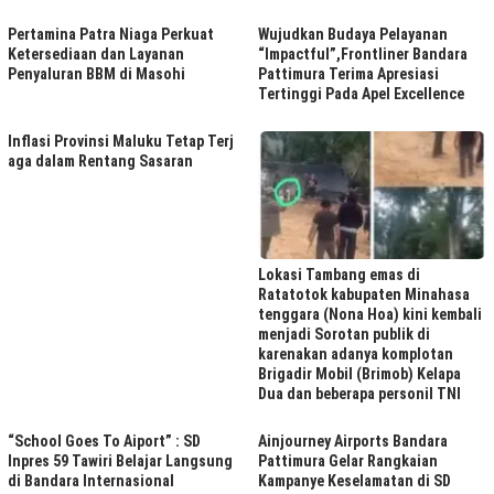
Pertamina Patra Niaga Perkuat
Wujudkan Budaya Pelayanan
Ketersediaan dan Layanan
“Impactful”,Frontliner Bandara
Penyaluran BBM di Masohi
Pattimura Terima Apresiasi
Tertinggi Pada Apel Excellence
Inflasi Provinsi Maluku Tetap Terj
aga dalam Rentang Sasaran
Lokasi Tambang emas di
Ratatotok kabupaten Minahasa
tenggara (Nona Hoa) kini kembali
menjadi Sorotan publik di
karenakan adanya komplotan
Brigadir Mobil (Brimob) Kelapa
Dua dan beberapa personil TNI
“School Goes To Aiport” : SD
Ainjourney Airports Bandara
Inpres 59 Tawiri Belajar Langsung
Pattimura Gelar Rangkaian
di Bandara Internasional
Kampanye Keselamatan di SD