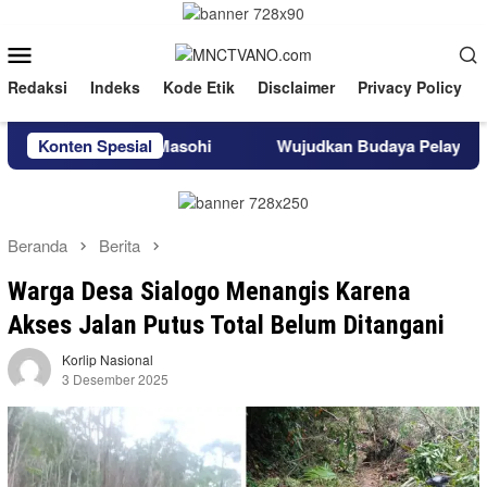
Loncat
ke
Menu
konten
Mobile
Redaksi
Indeks
Kode Etik
Disclaimer
Privacy Policy
 BBM di Masohi
Konten Spesial
Wujudkan Budaya Pelayanan “Impactful”,
Beranda
Berita
Warga Desa Sialogo Menangis Karena
Akses Jalan Putus Total Belum Ditangani
Korlip Nasional
3 Desember 2025