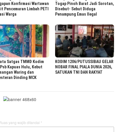
gapan Konfirmasi Wartawan
Togap Pinoh Barat Jadi Sorotan,
ait Pencemaran Limbah PETI
Disebut- Sebut Diduga
asi Warga
Penampung Emas Ilegal
ota Satgas TMMD Kodim
KODIM 1206/PUTUSSIBAU GELAR
Psb Kapuas Hulu, Kebut
NOBAR FINAL PIALA DUNIA 2026,
sangan Waring dan
SATUKAN TNI DAN RAKYAT ‎ ‎
esteran Dinding MCK
Ruas yang wajib ditandai
*