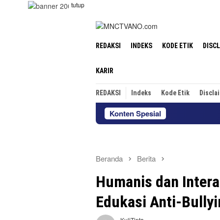
Loncat
tutup
ke
konten
REDAKSI
INDEKS
KODE ETIK
DISC
KARIR
REDAKSI
Indeks
Kode Etik
Discla
Konten Spesial
Pertamina Pat
Beranda
Berita
Humanis dan Intera
Edukasi Anti-Bullyi
KuliTinta