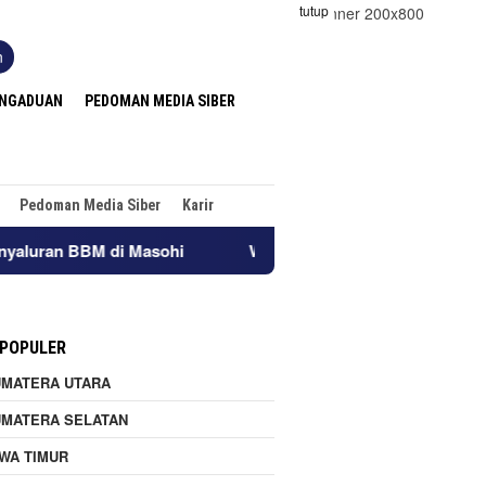
tutup
n
ENGADUAN
PEDOMAN MEDIA SIBER
Pedoman Media Siber
Karir
 Masohi
Wujudkan Budaya Pelayanan “Impactful”,Frontlin
 POPULER
UMATERA UTARA
UMATERA SELATAN
WA TIMUR