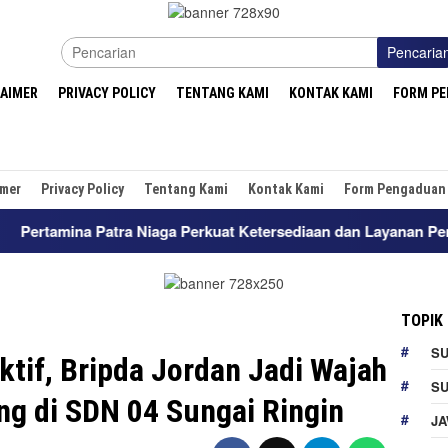
Pencaria
LAIMER
PRIVACY POLICY
TENTANG KAMI
KONTAK KAMI
FORM P
imer
Privacy Policy
Tentang Kami
Kontak Kami
Form Pengaduan
ra Niaga Perkuat Ketersediaan dan Layanan Penyaluran BBM di
TOPIK
S
ktif, Bripda Jordan Jadi Wajah
S
ng di SDN 04 Sungai Ringin
JA