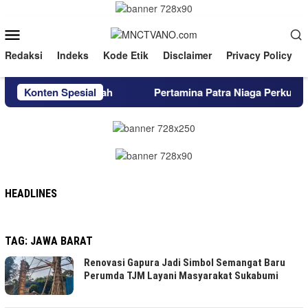
Loncat
ke
Menu
konten
Mobile
Redaksi
Indeks
Kode Etik
Disclaimer
Privacy Policy
lres Lombok Tengah
Konten Spesial
Pertamina Patra Niaga Perkuat Ket
HEADLINES
TAG:
JAWA BARAT
Renovasi Gapura Jadi Simbol Semangat Baru
Perumda TJM Layani Masyarakat Sukabumi