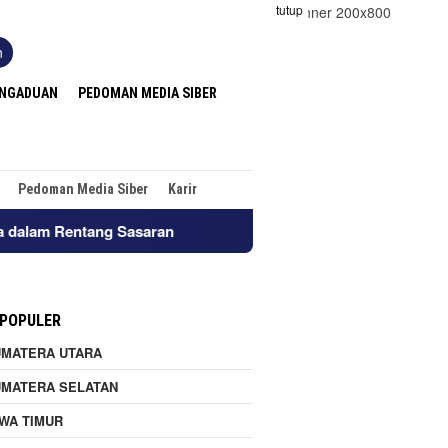
tutup
n
ENGADUAN
PEDOMAN MEDIA SIBER
Pedoman Media Siber
Karir
ran
Lokasi Tambang emas di Ratatotok kabupaten Minaha
 POPULER
UMATERA UTARA
UMATERA SELATAN
WA TIMUR