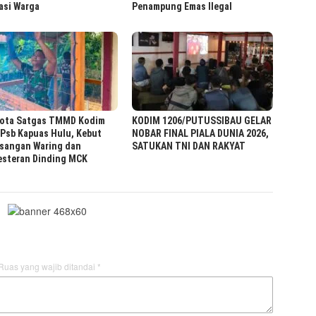
asi Warga
Penampung Emas Ilegal
ota Satgas TMMD Kodim
KODIM 1206/PUTUSSIBAU GELAR
Psb Kapuas Hulu, Kebut
NOBAR FINAL PIALA DUNIA 2026,
sangan Waring dan
SATUKAN TNI DAN RAKYAT ‎ ‎
esteran Dinding MCK
Ruas yang wajib ditandai
*