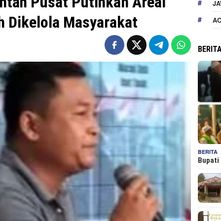
ntah Pusat Putihkan Areal
JA
h Dikelola Masyarakat
A
BERIT
BERITA
Bupati