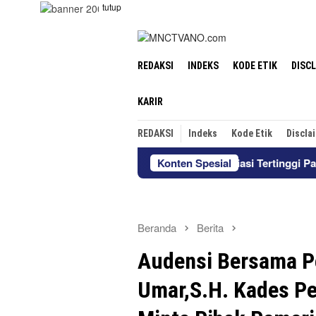
Loncat
tutup
ke
konten
REDAKSI
INDEKS
KODE ETIK
DISC
KARIR
REDAKSI
Indeks
Kode Etik
Discla
a Pattimura Terima Apresiasi Tertinggi Pada Apel Excellence
Konten Spesial
Beranda
Berita
Audensi Bersama P
Umar,S.H. Kades Pe