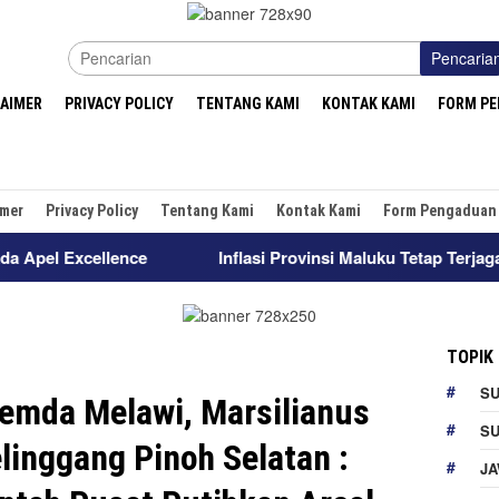
Pencaria
LAIMER
PRIVACY POLICY
TENTANG KAMI
KONTAK KAMI
FORM P
imer
Privacy Policy
Tentang Kami
Kontak Kami
Form Pengaduan
Inflasi Provinsi Maluku Tetap Terjaga dalam Rentang Sasa
TOPIK
S
emda Melawi, Marsilianus
S
linggang Pinoh Selatan :
JA