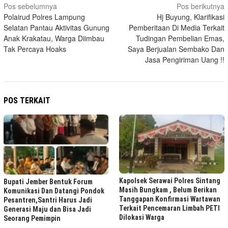
Navigasi
Pos sebelumnya
Pos berikutnya
Polairud Polres Lampung
Hj Buyung, Klarifikasi
pos
Selatan Pantau Aktivitas Gunung
Pemberitaan Di Media Terkait
Anak Krakatau, Warga Diimbau
Tudingan Pembelian Emas,
Tak Percaya Hoaks
Saya Berjualan Sembako Dan
Jasa Pengiriman Uang !!
POS TERKAIT
Kapolsek Serawai Polres Sintang
Bupati Jember Bentuk Forum
Masih Bungkam , Belum Berikan
Komunikasi Dan Datangi Pondok
Tanggapan Konfirmasi Wartawan
Pesantren,Santri Harus Jadi
Terkait Pencemaran Limbah PETI
Generasi Maju dan Bisa Jadi
Dilokasi Warga
Seorang Pemimpin