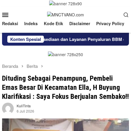
Loncat
ke
Menu
konten
Mobile
Redaksi
Indeks
Kode Etik
Disclaimer
Privacy Policy
erkuat Ketersediaan dan Layanan Penyaluran BBM di Masohi
Konten Spesial
Beranda
Berita
Dituding Sebagai Penampung, Pembeli
Emas Besar Di Kecamatan Ella, H Buyung
Klarifikasi : Saya Fokus Berjualan Sembako!!
KuliTinta
6 Juli 2026