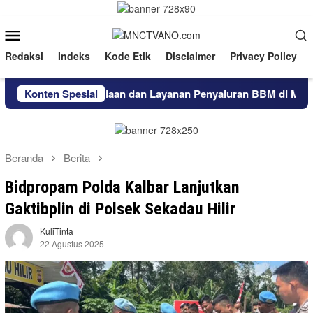
Loncat
ke
Menu
konten
Mobile
Redaksi
Indeks
Kode Etik
Disclaimer
Privacy Policy
at Ketersediaan dan Layanan Penyaluran BBM di Masohi
Konten Spesial
Beranda
Berita
Bidpropam Polda Kalbar Lanjutkan
Gaktibplin di Polsek Sekadau Hilir
KuliTinta
22 Agustus 2025