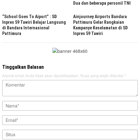
Dua dan beberapa personil TNI
“School Goes To Aiport” : SD
Ainjourney Airports Bandara
Inpres 59 Tawiri Belajar Langsung
Pattimura Gelar Rangkaian
di Bandara Internasional
Kampanye Keselamatan di SD
Pattimura
Inpres 59 Tawiri
Tinggalkan Balasan
Alamat email Anda tidak akan dipublikasikan.
Ruas yang wajib ditandai
*