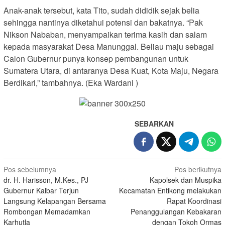
Anak-anak tersebut, kata Tito, sudah dididik sejak belia
sehingga nantinya diketahui potensi dan bakatnya. “Pak
Nikson Nababan, menyampaikan terima kasih dan salam
kepada masyarakat Desa Manunggal. Beliau maju sebagai
Calon Gubernur punya konsep pembangunan untuk
Sumatera Utara, di antaranya Desa Kuat, Kota Maju, Negara
Berdikari,” tambahnya. (Eka Wardani )
SEBARKAN
Navigasi
Pos sebelumnya
Pos berikutnya
dr. H. Harisson, M.Kes., PJ
Kapolsek dan Muspika
pos
Gubernur Kalbar Terjun
Kecamatan Entikong melakukan
Langsung Kelapangan Bersama
Rapat Koordinasi
Rombongan Memadamkan
Penanggulangan Kebakaran
Karhutla
dengan Tokoh Ormas