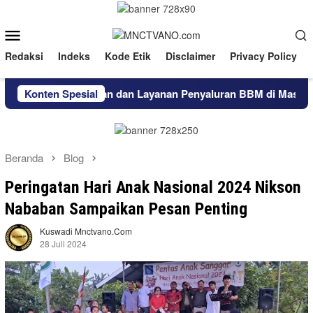
Loncat
ke
Menu
konten
Mobile
Redaksi
Indeks
Kode Etik
Disclaimer
Privacy Policy
 Ketersediaan dan Layanan Penyaluran BBM di Masohi
Konten Spesial
Wu
Beranda
Blog
Peringatan Hari Anak Nasional 2024 Nikson
Nababan Sampaikan Pesan Penting
Kuswadi Mnctvano.com
28 Juli 2024