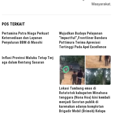
Masyarakat.
POS TERKAIT
Pertamina Patra Niaga Perkuat
Wujudkan Budaya Pelayanan
Ketersediaan dan Layanan
“Impactful”,Frontliner Bandara
Penyaluran BBM di Masohi
Pattimura Terima Apresiasi
Tertinggi Pada Apel Excellence
Inflasi Provinsi Maluku Tetap Terj
aga dalam Rentang Sasaran
Lokasi Tambang emas di
Ratatotok kabupaten Minahasa
tenggara (Nona Hoa) kini kembali
menjadi Sorotan publik di
karenakan adanya komplotan
Brigadir Mobil (Brimob) Kelapa