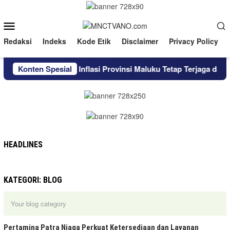
Loncat
ke
Menu
konten
Mobile
Redaksi
Indeks
Kode Etik
Disclaimer
Privacy Policy
cellence
Konten Spesial
Inflasi Provinsi Maluku Tetap Terjaga dalam Re
HEADLINES
KATEGORI:
BLOG
Your blog category
Pertamina Patra Niaga Perkuat Ketersediaan dan Layanan