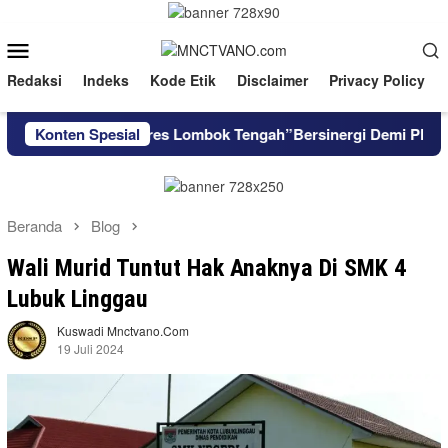
Loncat
ke
Menu
konten
Mobile
Redaksi
Indeks
Kode Etik
Disclaimer
Privacy Policy
okat Dan Kapolres Lombok Tengah”Bersinergi Demi Playanan H
Konten Spesial
Beranda
Blog
Wali Murid Tuntut Hak Anaknya Di SMK 4
Lubuk Linggau
Kuswadi Mnctvano.com
19 Juli 2024