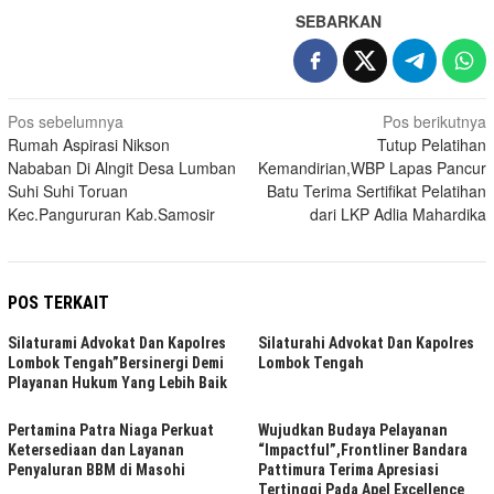
SEBARKAN
Navigasi
Pos sebelumnya
Pos berikutnya
Rumah Aspirasi Nikson
Tutup Pelatihan
pos
Nababan Di Alngit Desa Lumban
Kemandirian,WBP Lapas Pancur
Suhi Suhi Toruan
Batu Terima Sertifikat Pelatihan
Kec.Pangururan Kab.Samosir
dari LKP Adlia Mahardika
POS TERKAIT
Silaturami Advokat Dan Kapolres
Silaturahi Advokat Dan Kapolres
Lombok Tengah”Bersinergi Demi
Lombok Tengah
Playanan Hukum Yang Lebih Baik
Pertamina Patra Niaga Perkuat
Wujudkan Budaya Pelayanan
Ketersediaan dan Layanan
“Impactful”,Frontliner Bandara
Penyaluran BBM di Masohi
Pattimura Terima Apresiasi
Tertinggi Pada Apel Excellence