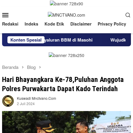
Loncat
ke
Menu
konten
Mobile
Redaksi
Indeks
Kode Etik
Disclaimer
Privacy Policy
 Layanan Penyaluran BBM di Masohi
Konten Spesial
Wujudkan Budaya Pel
Beranda
Blog
Hari Bhayangkara Ke-78,Puluhan Anggota
Polres Purwakarta Dapat Kado Terindah
Kuswadi Mnctvano.com
2 Juli 2024