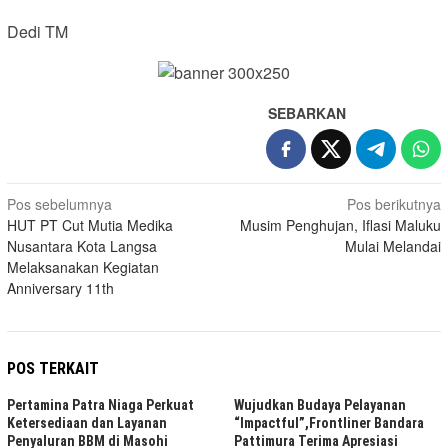
Dedi TM
SEBARKAN
Navigasi
Pos sebelumnya
Pos berikutnya
HUT PT Cut Mutia Medika
Musim Penghujan, Iflasi Maluku
pos
Nusantara Kota Langsa
Mulai Melandai
Melaksanakan Kegiatan
Anniversary 11th
POS TERKAIT
Pertamina Patra Niaga Perkuat
Wujudkan Budaya Pelayanan
Ketersediaan dan Layanan
“Impactful”,Frontliner Bandara
Penyaluran BBM di Masohi
Pattimura Terima Apresiasi