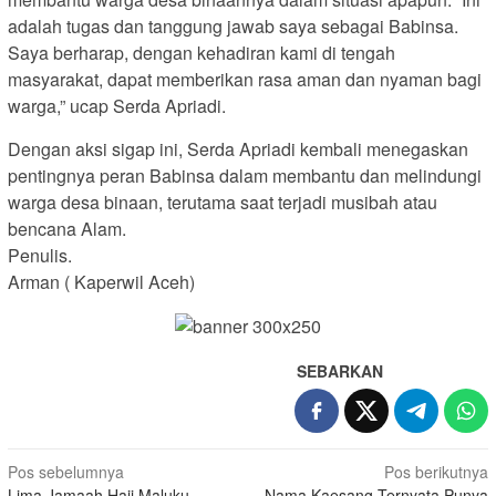
adalah tugas dan tanggung jawab saya sebagai Babinsa.
Saya berharap, dengan kehadiran kami di tengah
masyarakat, dapat memberikan rasa aman dan nyaman bagi
warga,” ucap Serda Apriadi.
Dengan aksi sigap ini, Serda Apriadi kembali menegaskan
pentingnya peran Babinsa dalam membantu dan melindungi
warga desa binaan, terutama saat terjadi musibah atau
bencana Alam.
Penulis.
Arman ( Kaperwil Aceh)
SEBARKAN
Navigasi
Pos sebelumnya
Pos berikutnya
Lima Jamaah Haji Maluku
Nama Kaesang Ternyata Punya