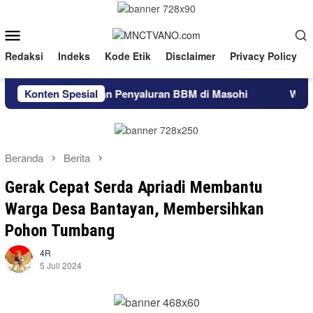
Loncat
ke
Menu
konten
Mobile
Redaksi
Indeks
Kode Etik
Disclaimer
Privacy Policy
iaan dan Layanan Penyaluran BBM di Masohi
Konten Spesial
Wujudkan Bu
Beranda
Berita
Gerak Cepat Serda Apriadi Membantu
Warga Desa Bantayan, Membersihkan
Pohon Tumbang
4R
5 Juli 2024