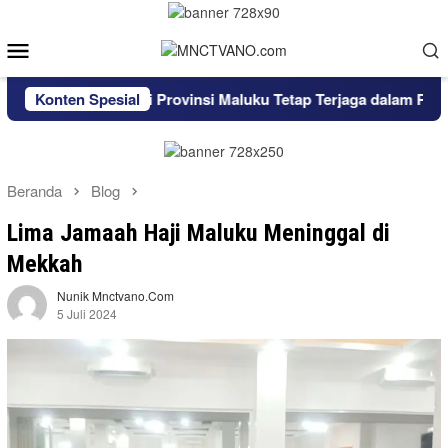
Loncat
ke
Menu
konten
Mobile
Konten Spesial
Inflasi Provinsi Maluku Tetap Terjaga dalam Rentang Sasa
Beranda
Blog
Lima Jamaah Haji Maluku Meninggal di
Mekkah
Nunik Mnctvano.com
5 Juli 2024