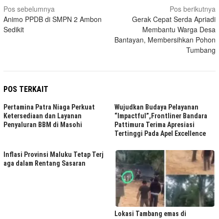
Navigasi
Pos sebelumnya
Pos berikutnya
Animo PPDB di SMPN 2 Ambon
Gerak Cepat Serda Apriadi
pos
Sedikit
Membantu Warga Desa
Bantayan, Membersihkan Pohon
Tumbang
POS TERKAIT
Pertamina Patra Niaga Perkuat
Wujudkan Budaya Pelayanan
Ketersediaan dan Layanan
“Impactful”,Frontliner Bandara
Penyaluran BBM di Masohi
Pattimura Terima Apresiasi
Tertinggi Pada Apel Excellence
Inflasi Provinsi Maluku Tetap Terj
aga dalam Rentang Sasaran
Lokasi Tambang emas di