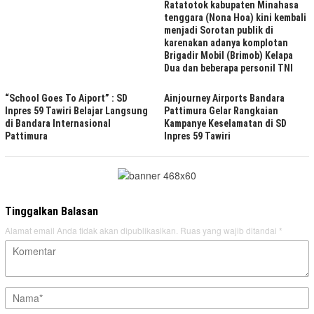
Ratatotok kabupaten Minahasa
tenggara (Nona Hoa) kini kembali
menjadi Sorotan publik di
karenakan adanya komplotan
Brigadir Mobil (Brimob) Kelapa
Dua dan beberapa personil TNI
“School Goes To Aiport” : SD
Ainjourney Airports Bandara
Inpres 59 Tawiri Belajar Langsung
Pattimura Gelar Rangkaian
di Bandara Internasional
Kampanye Keselamatan di SD
Pattimura
Inpres 59 Tawiri
Tinggalkan Balasan
Alamat email Anda tidak akan dipublikasikan.
Ruas yang wajib ditandai
*