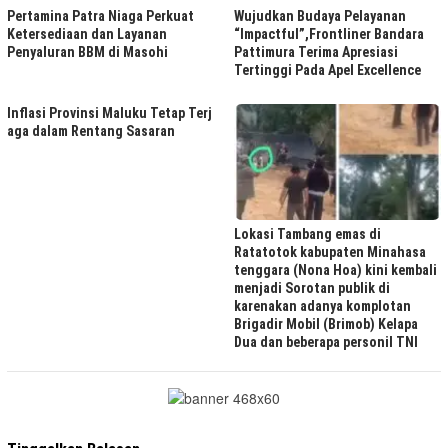
Pertamina Patra Niaga Perkuat
Wujudkan Budaya Pelayanan
Ketersediaan dan Layanan
“Impactful”,Frontliner Bandara
Penyaluran BBM di Masohi
Pattimura Terima Apresiasi
Tertinggi Pada Apel Excellence
Inflasi Provinsi Maluku Tetap Terj
aga dalam Rentang Sasaran
Lokasi Tambang emas di
Ratatotok kabupaten Minahasa
tenggara (Nona Hoa) kini kembali
menjadi Sorotan publik di
karenakan adanya komplotan
Brigadir Mobil (Brimob) Kelapa
Dua dan beberapa personil TNI