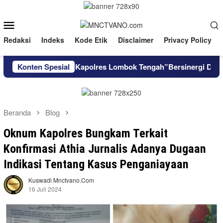
Loncat
ke
Menu
konten
Mobile
Redaksi
Indeks
Kode Etik
Disclaimer
Privacy Policy
dvokat Dan Kapolres Lombok Tengah”Bersinergi Demi Playanan
Konten Spesial
Beranda
Blog
Oknum Kapolres Bungkam Terkait
Konfirmasi Athia Jurnalis Adanya Dugaan
Indikasi Tentang Kasus Penganiayaan
Kuswadi Mnctvano.com
16 Juli 2024