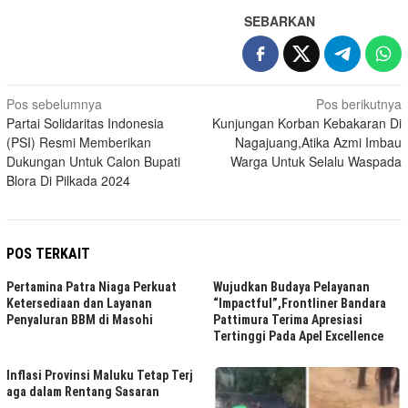
SEBARKAN
Navigasi
Pos sebelumnya
Pos berikutnya
Partai Solidaritas Indonesia
Kunjungan Korban Kebakaran Di
pos
(PSI) Resmi Memberikan
Nagajuang,Atika Azmi Imbau
Dukungan Untuk Calon Bupati
Warga Untuk Selalu Waspada
Blora Di Pilkada 2024
POS TERKAIT
Pertamina Patra Niaga Perkuat
Wujudkan Budaya Pelayanan
Ketersediaan dan Layanan
“Impactful”,Frontliner Bandara
Penyaluran BBM di Masohi
Pattimura Terima Apresiasi
Tertinggi Pada Apel Excellence
Inflasi Provinsi Maluku Tetap Terj
aga dalam Rentang Sasaran