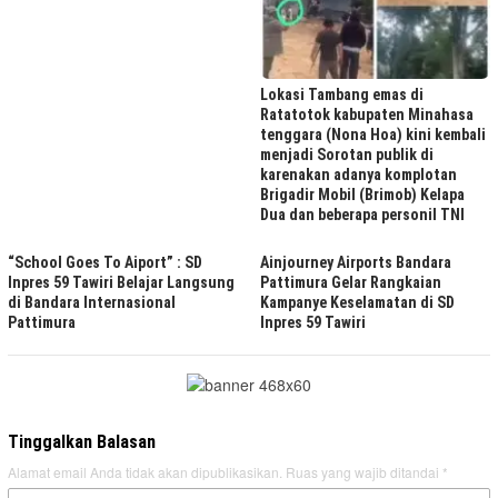
Lokasi Tambang emas di
Ratatotok kabupaten Minahasa
tenggara (Nona Hoa) kini kembali
menjadi Sorotan publik di
karenakan adanya komplotan
Brigadir Mobil (Brimob) Kelapa
Dua dan beberapa personil TNI
“School Goes To Aiport” : SD
Ainjourney Airports Bandara
Inpres 59 Tawiri Belajar Langsung
Pattimura Gelar Rangkaian
di Bandara Internasional
Kampanye Keselamatan di SD
Pattimura
Inpres 59 Tawiri
Tinggalkan Balasan
Alamat email Anda tidak akan dipublikasikan.
Ruas yang wajib ditandai
*