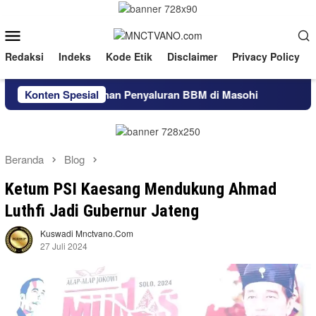
Loncat
ke
Menu
konten
Mobile
Redaksi
Indeks
Kode Etik
Disclaimer
Privacy Policy
aan dan Layanan Penyaluran BBM di Masohi
Konten Spesial
Wujudkan Bu
Beranda
Blog
Ketum PSI Kaesang Mendukung Ahmad
Luthfi Jadi Gubernur Jateng
Kuswadi Mnctvano.com
27 Juli 2024