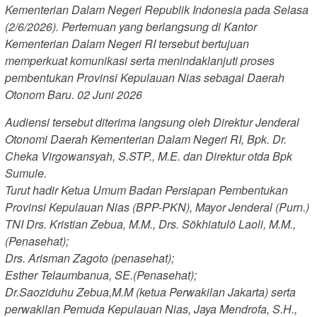
Kementerian Dalam Negeri Republik Indonesia pada Selasa
(2/6/2026). Pertemuan yang berlangsung di Kantor
Kementerian Dalam Negeri RI tersebut bertujuan
memperkuat komunikasi serta menindaklanjuti proses
pembentukan Provinsi Kepulauan Nias sebagai Daerah
Otonom Baru. 02 Juni 2026
Audiensi tersebut diterima langsung oleh Direktur Jenderal
Otonomi Daerah Kementerian Dalam Negeri RI, Bpk. Dr.
Cheka Virgowansyah, S.STP., M.E. dan Direktur otda Bpk
Sumule.
Turut hadir Ketua Umum Badan Persiapan Pembentukan
Provinsi Kepulauan Nias (BPP-PKN), Mayor Jenderal (Purn.)
TNI Drs. Kristian Zebua, M.M., Drs. Sökhiatulö Laoli, M.M.,
(Penasehat);
Drs. Arisman Zagoto (penasehat);
Esther Telaumbanua, SE.(Penasehat);
Dr.Saoziduhu Zebua,M.M (ketua Perwakilan Jakarta) serta
perwakilan Pemuda Kepulauan Nias, Jaya Mendrofa, S.H.,