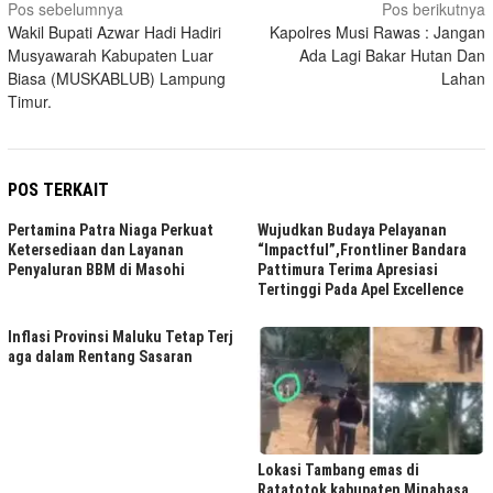
Navigasi
Pos sebelumnya
Pos berikutnya
Wakil Bupati Azwar Hadi Hadiri
Kapolres Musi Rawas : Jangan
pos
Musyawarah Kabupaten Luar
Ada Lagi Bakar Hutan Dan
Biasa (MUSKABLUB) Lampung
Lahan
Timur.
POS TERKAIT
Pertamina Patra Niaga Perkuat
Wujudkan Budaya Pelayanan
Ketersediaan dan Layanan
“Impactful”,Frontliner Bandara
Penyaluran BBM di Masohi
Pattimura Terima Apresiasi
Tertinggi Pada Apel Excellence
Inflasi Provinsi Maluku Tetap Terj
aga dalam Rentang Sasaran
Lokasi Tambang emas di
Ratatotok kabupaten Minahasa