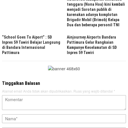
tenggara (Nona Hoa) kini kembali
menjadi Sorotan publik di
karenakan adanya komplotan
Brigadir Mobil (Brimob) Kelapa
Dua dan beberapa personil TNI
“School Goes To Aiport” : SD
Ainjourney Airports Bandara
Inpres 59 Tawiri Belajar Langsung
Pattimura Gelar Rangkaian
di Bandara Internasional
Kampanye Keselamatan di SD
Pattimura
Inpres 59 Tawiri
Tinggalkan Balasan
Alamat email Anda tidak akan dipublikasikan.
Ruas yang wajib ditandai
*