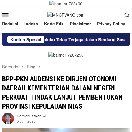
Loncat
ke
Menu
konten
Mobile
Redaksi
Indeks
Kode Etik
Disclaimer
Privacy Policy
vinsi Maluku Tetap Terjaga dalam Rentang Sasaran
Konten Spesial
Lokasi
Beranda
Blog
BPP-PKN AUDENSI KE DIRJEN OTONOMI
DAERAH KEMENTERIAN DALAM NEGERI
PERKUAT TINDAK LANJUT PEMBENTUKAN
PROVINSI KEPULAUAN NIAS
Damianus Waruwu
5 Juni 2026