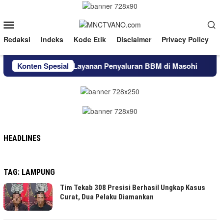
Loncat
ke
Menu
konten
Mobile
Redaksi
Indeks
Kode Etik
Disclaimer
Privacy Policy
Ketersediaan dan Layanan Penyaluran BBM di Masohi
Konten Spesial
Wuj
HEADLINES
TAG:
LAMPUNG
Tim Tekab 308 Presisi Berhasil Ungkap Kasus
Curat, Dua Pelaku Diamankan