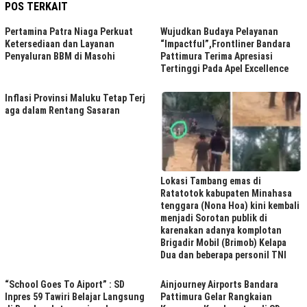
POS TERKAIT
Pertamina Patra Niaga Perkuat
Wujudkan Budaya Pelayanan
Ketersediaan dan Layanan
“Impactful”,Frontliner Bandara
Penyaluran BBM di Masohi
Pattimura Terima Apresiasi
Tertinggi Pada Apel Excellence
Inflasi Provinsi Maluku Tetap Terj
aga dalam Rentang Sasaran
Lokasi Tambang emas di
Ratatotok kabupaten Minahasa
tenggara (Nona Hoa) kini kembali
menjadi Sorotan publik di
karenakan adanya komplotan
Brigadir Mobil (Brimob) Kelapa
Dua dan beberapa personil TNI
“School Goes To Aiport” : SD
Ainjourney Airports Bandara
Inpres 59 Tawiri Belajar Langsung
Pattimura Gelar Rangkaian