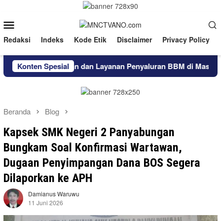
Loncat
ke
Menu
konten
Mobile
Redaksi
Indeks
Kode Etik
Disclaimer
Privacy Policy
Ketersediaan dan Layanan Penyaluran BBM di Masohi
Konten Spesial
Wu
Beranda
Blog
Kapsek SMK Negeri 2 Panyabungan
Bungkam Soal Konfirmasi Wartawan,
Dugaan Penyimpangan Dana BOS Segera
Dilaporkan ke APH
Damianus Waruwu
11 Juni 2026