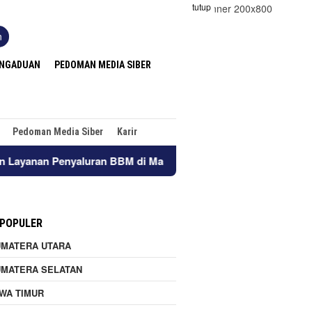
tutup
n
ENGADUAN
PEDOMAN MEDIA SIBER
Pedoman Media Siber
Karir
nan Penyaluran BBM di Masohi
Wujudkan Budaya Pelayana
 POPULER
UMATERA UTARA
UMATERA SELATAN
WA TIMUR