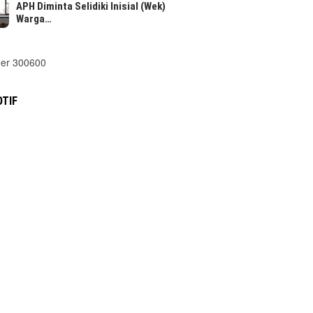
APH Diminta Selidiki Inisial (Wek)
Warga…
TIF