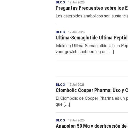
Mnctvano2
17 Juli 2026
BLOG
Mnctvano2
Preguntas Frecuentes sobre los E
Los esteroides anabólicos son sustancia
Mnctvano2
17 Juli 2026
BLOG
Mnctvano2
Ultima-Semaglutide Ultima Peptid
Inleiding Ultima-Semaglutide Ultima Pep
voor gewichtsbeheersing en […]
Mnctvano2
17 Juli 2026
BLOG
Mnctvano2
Clombolic Cooper Pharma: Uso y C
El Clombolic de Cooper Pharma es un pro
que […]
Mnctvano2
17 Juli 2026
BLOG
Mnctvano2
Anapolon 50 Mg y dosificación de 