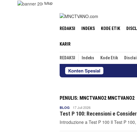
Loncat
tutup
ke
konten
REDAKSI
INDEKS
KODE ETIK
DISC
KARIR
REDAKSI
Indeks
Kode Etik
Discla
Konten Spesial
PENULIS:
MNCTVANO2 MNCTVANO2
Mnctvano2
17 Juli 2026
BLOG
Mnctvano2
Test P 100: Recensioni e Considera
Introduzione a Test P 100 Il Test P 100