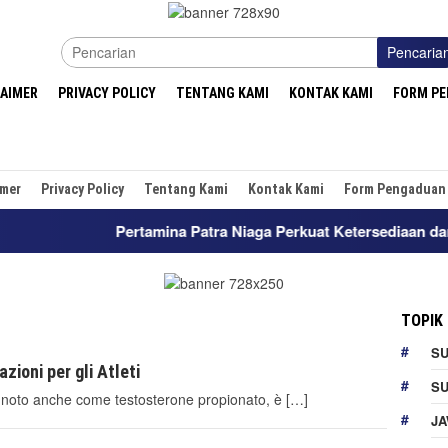
Pencaria
LAIMER
PRIVACY POLICY
TENTANG KAMI
KONTAK KAMI
FORM P
imer
Privacy Policy
Tentang Kami
Kontak Kami
Form Pengaduan
Pertamina Patra Niaga Perkuat Ketersediaan dan Laya
TOPIK
S
zioni per gli Atleti
S
, noto anche come testosterone propionato, è […]
JA