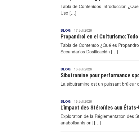
Tabla de Contenidos Introducción ¿Qu
Uso […]
Mnctvano2
17 Juli 2026
BLOG
Mnctvano2
Propandrol en el Culturismo: Todo
Tabla de Contenido ¿Qué es Propandrol?
Secundarios Dosificación […]
Mnctvano2
16 Juli 2026
BLOG
Mnctvano2
Sibutramine pour performance spor
La sibutramine est un puissant brûleur 
Mnctvano2
16 Juli 2026
BLOG
Mnctvano2
L’impact des Stéroïdes aux États-
Exploration de la Réglementation des St
anabolisants ont […]