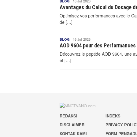
Mnctvano2
16 Juli 2026
BLOG
Mnctvano2
Avantages du Calcul du Dosage d
Optimisez vos performances avec le Ca
de […]
Mnctvano2
16 Juli 2026
BLOG
Mnctvano2
AOD 9604 pour des Performances 
Découvrez le peptide AOD 9604, une av
et […]
REDAKSI
INDEKS
DISCLAIMER
PRIVACY POLIC
KONTAK KAMI
FORM PENGAD