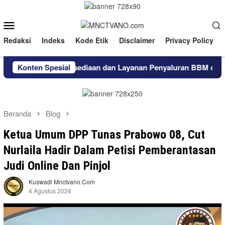
Loncat
ke
Menu
konten
Mobile
Redaksi
Indeks
Kode Etik
Disclaimer
Privacy Policy
erkuat Ketersediaan dan Layanan Penyaluran BBM di Masohi
Konten Spesial
Beranda
Blog
Ketua Umum DPP Tunas Prabowo 08, Cut
Nurlaila Hadir Dalam Petisi Pemberantasan
Judi Online Dan Pinjol
Kuswadi Mnctvano.com
4 Agustus 2024