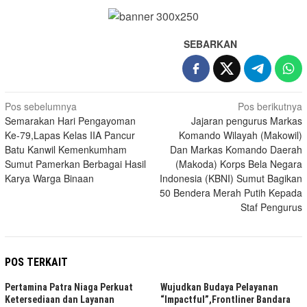
SEBARKAN
Navigasi
Pos sebelumnya
Pos berikutnya
Semarakan Hari Pengayoman
Jajaran pengurus Markas
pos
Ke-79,Lapas Kelas IIA Pancur
Komando Wilayah (Makowil)
Batu Kanwil Kemenkumham
Dan Markas Komando Daerah
Sumut Pamerkan Berbagai Hasil
(Makoda) Korps Bela Negara
Karya Warga Binaan
Indonesia (KBNI) Sumut Bagikan
50 Bendera Merah Putih Kepada
Staf Pengurus
POS TERKAIT
Pertamina Patra Niaga Perkuat
Wujudkan Budaya Pelayanan
Ketersediaan dan Layanan
“Impactful”,Frontliner Bandara